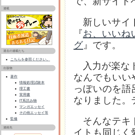
で、新サイト
連載
新しいサイ
『
お、いいね
グ
』です。
過去の連載たち
こちらを参照ください。
入力が楽なド
出版物
なんでもいい
著作
情報処理試験本
っぽいのを語
理工書
実用書
なりました。
IT系読み物
マンガエッセイ
その他エッセイ等
そんなテキト
監修
連絡先
イトも同じく