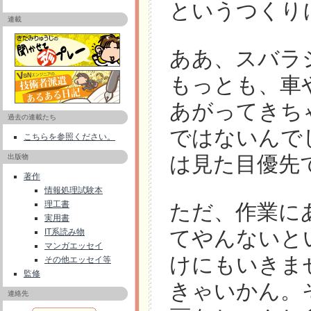
というつくり
連載
ああ、スバラ
もっとも、車
あがってきち
過去の連載たち
ではないんで
こちらを参照ください。
は見た目優先
出版物
著作
情報処理試験本
理工書
ただ、作業に
実用書
てやんないと
IT系読み物
マンガエッセイ
けにもいきま
その他エッセイ等
監修
きゃいかん。
連絡先