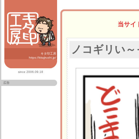
当サイ
ノコギリい～
キタ印工房
https://kitajirushi.jp/
since 2006.09.18
広告