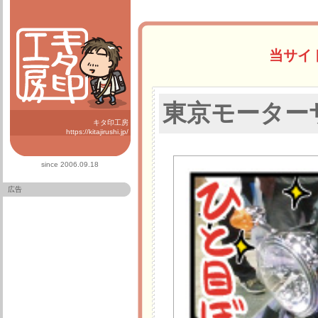
当サイ
東京モーター
キタ印工房
https://kitajirushi.jp/
since 2006.09.18
広告