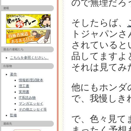
ので無理だろ
連載
そしたらば、
トジャパンさん
されていると
過去の連載たち
品してますよ
こちらを参照ください。
それは見てみ
出版物
著作
情報処理試験本
他にもホンダの
理工書
実用書
で、我慢しき
IT系読み物
マンガエッセイ
その他エッセイ等
監修
で、色々見て
連絡先
まったく予想