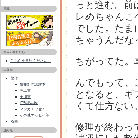
っと進む。前
連載
レめちゃんこ
でした。たま
ちゃうんだな
過去の連載たち
ちがってた。
こちらを参照ください。
出版物
著作
んでもって、
情報処理試験本
理工書
となると、ギ
実用書
くて仕方ない
IT系読み物
マンガエッセイ
その他エッセイ等
監修
修理が終わっ
連絡先