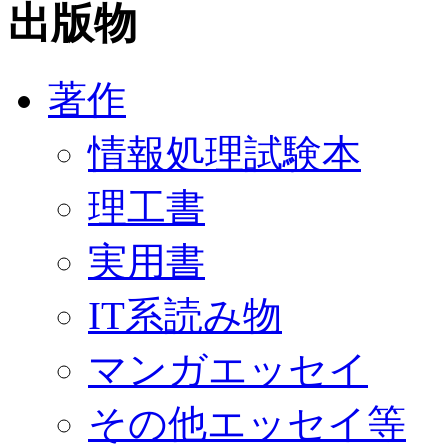
出版物
著作
情報処理試験本
理工書
実用書
IT系読み物
マンガエッセイ
その他エッセイ等