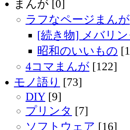
まんが [0]
ラフなページまんが
[続き物] メバリ
昭和のいいもの
[1
4コマまんが
[122]
モノ語り
[73]
DIY
[9]
プリンタ
[7]
ソフトウェア
[16]