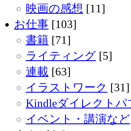
映画の感想
[11]
お仕事
[103]
書籍
[71]
ライティング
[5]
連載
[63]
イラストワーク
[31]
Kindleダイレクト
イベント・講演など