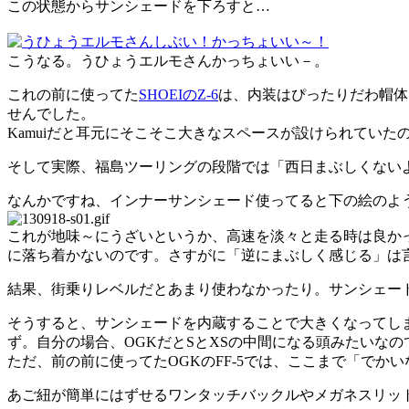
この状態からサンシェードを下ろすと…
こうなる。うひょうエルモさんかっちょいい－。
これの前に使ってた
SHOEIのZ-6
は、内装はぴったりだわ帽体
せんでした。
Kamuiだと耳元にそこそこ大きなスペースが設けられてい
そして実際、福島ツーリングの段階では「西日まぶしくないよ
なんかですね、インナーサンシェード使ってると下の絵のよ
これが地味～にうざいというか、高速を淡々と走る時は良か
に落ち着かないのです。さすがに「逆にまぶしく感じる」は
結果、街乗りレベルだとあまり使わなかったり。サンシェー
そうすると、サンシェードを内蔵することで大きくなってし
ず。自分の場合、OGKだとSとXSの中間になる頭みたいな
ただ、前の前に使ってたOGKのFF-5では、ここまで「で
あご紐が簡単にはずせるワンタッチバックルやメガネスリッ