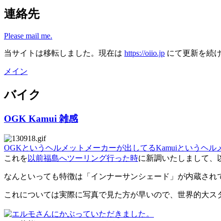
連絡先
Please mail me.
当サイトは移転しました。現在は
https://oiio.jp
にて更新を続
メイン
バイク
OGK Kamui 雑感
OGKというヘルメットメーカーが出してるKamuiというヘル
これを
以前福島へツーリング行った時
に新調いたしまして、
なんといっても特徴は「インナーサンシェード」が内蔵され
これについては実際に写真で見た方が早いので、世界的大ス