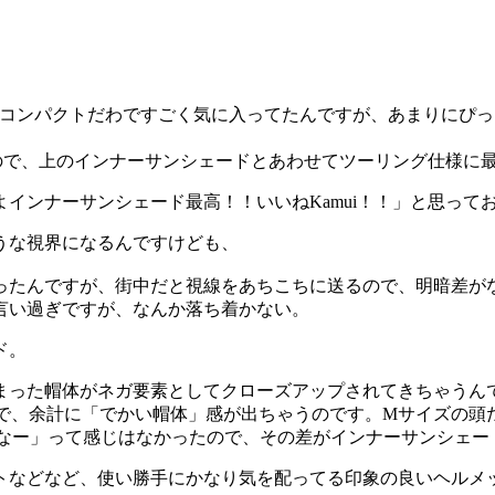
コンパクトだわですごく気に入ってたんですが、あまりにぴっ
たので、上のインナーサンシェードとあわせてツーリング仕様に
インナーサンシェード最高！！いいねKamui！！」と思って
うな視界になるんですけども、
ったんですが、街中だと視線をあちこちに送るので、明暗差が
言い過ぎですが、なんか落ち着かない。
ド。
まった帽体がネガ要素としてクローズアップされてきちゃうんで
ので、余計に「でかい帽体」感が出ちゃうのです。Mサイズの
かいなー」って感じはなかったので、その差がインナーサンシェ
トなどなど、使い勝手にかなり気を配ってる印象の良いヘルメ