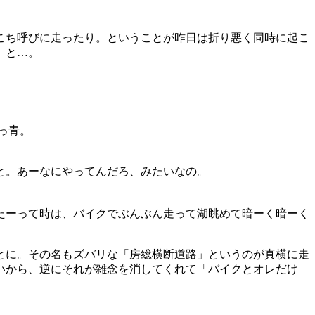
こち呼びに走ったり。ということが昨日は折り悪く同時に起こ
」と…。
っ青。
と。あーなにやってんだろ、みたいなの。
たーって時は、バイクでぶんぶん走って湖眺めて暗ーく暗ーく
とに。その名もズバリな「房総横断道路」というのが真横に走
いから、逆にそれが雑念を消してくれて「バイクとオレだけ