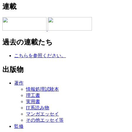
連載
過去の連載たち
こちらを参照ください。
出版物
著作
情報処理試験本
理工書
実用書
IT系読み物
マンガエッセイ
その他エッセイ等
監修