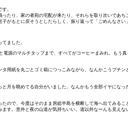
です。
鳴ったり、家の者宛の宅配が来たり、それらを取り次いであち
息子がもとに戻そうとしたらしく、振り返って「ごめんなさい
ってました。
りと電源のマルチタップまで、すべてがコーヒーまみれ。もう真
ンタ用紙を丸ごとゴミ箱につっこみながら、なんかこうプチン
っと月を眺めてる自分がいました。なんかもう全部イヤになっ
。
ったので、今度はそのまま房総半島を横断して海へ出てみるこ
みます。意外と夜の山道が気持ちいい。道以外なーんも見えな