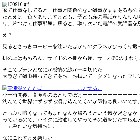
家で仕事をしてると、仕事と関係のない雑事がままあるもの
たとえば…色々ありますけども、子ども宛の電話がりんりん
り、片づけて仕事部屋に戻ると、取り次いだ電話の受話器を
え？
見るとさっきコーヒーを注いだばかりのグラスがひっくり返
机の上はもちろん、サイドの本棚から床、サーバPCのまわ
そこでプチンとなにか感情の線が一本切れた。
大急ぎで雑巾持ってきてあちこち拭いて、ダメになったプリ
小一時間後、高滝湖のほとりでぼけーーーーーーーーーーー
沈んでく世界にずぶずぶ溶け込んでくのが気持ち良いのです
とっぷり暗くなってもまだなんか帰ろうという気が起きなか
っているので、バイクに給油してやってその道をひたすら進
ー」みたいな気持ちに。
なにこれすげえ楽しい。