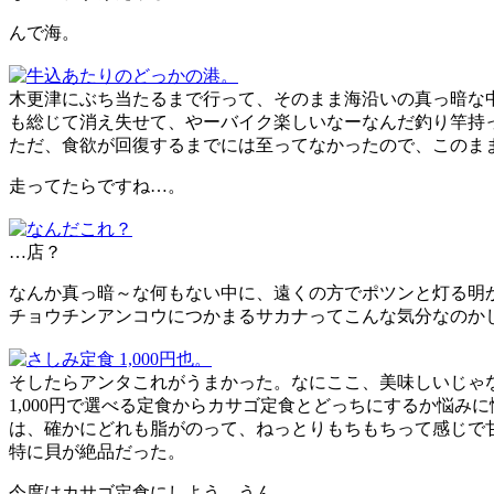
んで海。
木更津にぶち当たるまで行って、そのまま海沿いの真っ暗な
も総じて消え失せて、やーバイク楽しいなーなんだ釣り竿持
ただ、食欲が回復するまでには至ってなかったので、このま
走ってたらですね…。
…店？
なんか真っ暗～な何もない中に、遠くの方でポツンと灯る明
チョウチンアンコウにつかまるサカナってこんな気分なのか
そしたらアンタこれがうまかった。なにここ、美味しいじゃ
1,000円で選べる定食からカサゴ定食とどっちにするか悩
は、確かにどれも脂がのって、ねっとりもちもちって感じで
特に貝が絶品だった。
今度はカサゴ定食にしよう、うん。