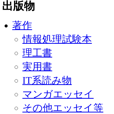
出版物
著作
情報処理試験本
理工書
実用書
IT系読み物
マンガエッセイ
その他エッセイ等