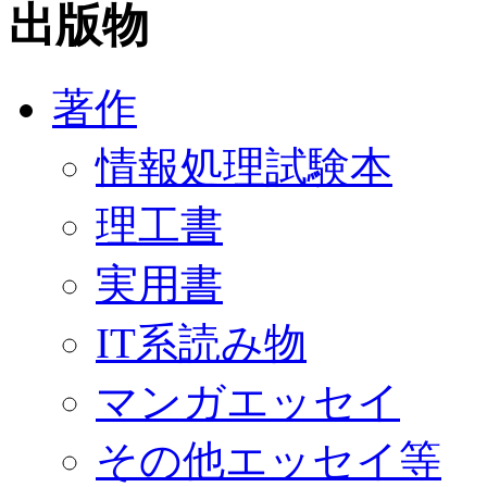
出版物
著作
情報処理試験本
理工書
実用書
IT系読み物
マンガエッセイ
その他エッセイ等