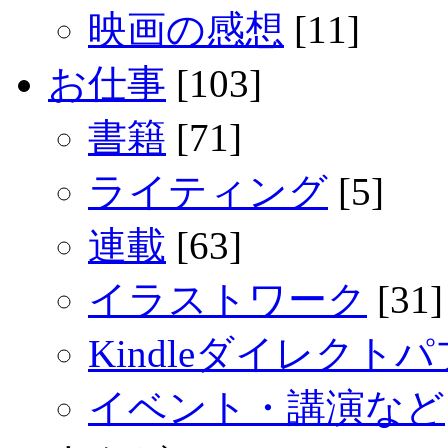
映画の感想
[11]
お仕事
[103]
書籍
[71]
ライティング
[5]
連載
[63]
イラストワーク
[31]
Kindleダイレクト
イベント・講演など