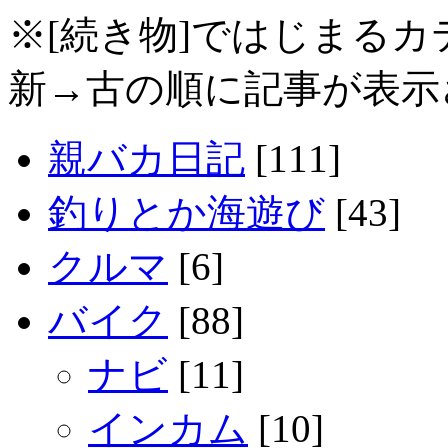
※[続き物]ではじまる
新→古の順に記事が表示
親バカ日記
[111]
釣りとか海遊び
[43]
クルマ
[6]
バイク
[88]
ナビ
[11]
インカム
[10]