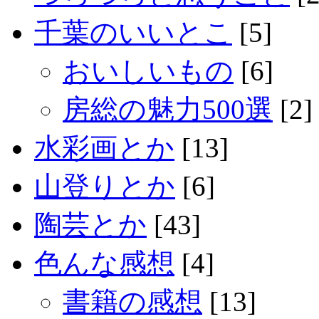
千葉のいいとこ
[5]
おいしいもの
[6]
房総の魅力500選
[2]
水彩画とか
[13]
山登りとか
[6]
陶芸とか
[43]
色んな感想
[4]
書籍の感想
[13]