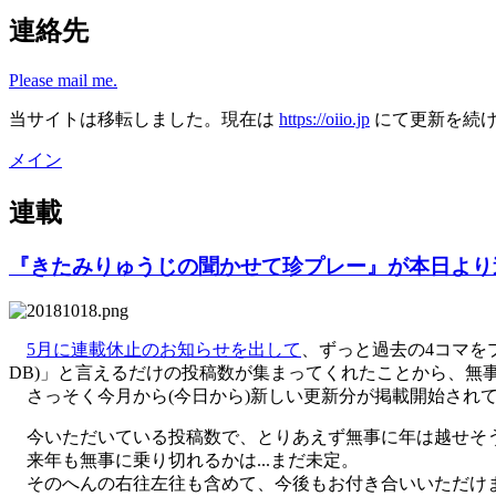
連絡先
Please mail me.
当サイトは移転しました。現在は
https://oiio.jp
にて更新を続
メイン
連載
『きたみりゅうじの聞かせて珍プレー』が本日より
5月に連載休止のお知らせを出して
、ずっと過去の4コマを
DB)」と言えるだけの投稿数が集まってくれたことから、無
さっそく今月から(今日から)新しい更新分が掲載開始され
今いただいている投稿数で、とりあえず無事に年は越せそ
来年も無事に乗り切れるかは...まだ未定。
そのへんの右往左往も含めて、今後もお付き合いいただけ