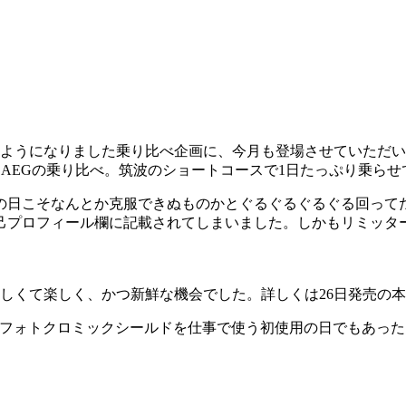
ようになりました乗り比べ企画に、今月も登場させていただい
00 DAEGの乗り比べ。筑波のショートコースで1日たっぷり乗ら
の日こそなんとか克服できぬものかとぐるぐるぐるぐる回って
己プロフィール欄に記載されてしまいました。しかもリミッタ
か懐かしくて楽しく、かつ新鮮な機会でした。詳しくは26日発売の
とフォトクロミックシールドを仕事で使う初使用の日でもあっ