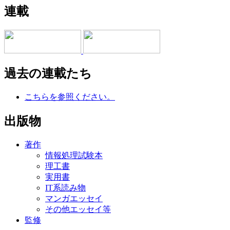
連載
過去の連載たち
こちらを参照ください。
出版物
著作
情報処理試験本
理工書
実用書
IT系読み物
マンガエッセイ
その他エッセイ等
監修