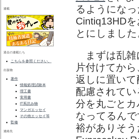
るようになっ
連載
Cintiq1
とにしました
まずは乱雑
過去の連載たち
こちらを参照ください。
片付けてから、そ
出版物
返しに置いて
著作
情報処理試験本
配慮されてい
理工書
実用書
分を丸ごとカ
IT系読み物
マンガエッセイ
なってるんで
その他エッセイ等
監修
裕がありそう
連絡先