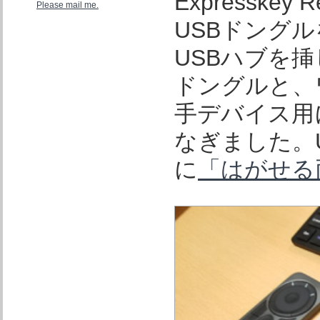
Expressk
Please mail me.
USBドング
USBハブを挿
ドングルと、
手デバイス用
なぎました。
に
「はがせる