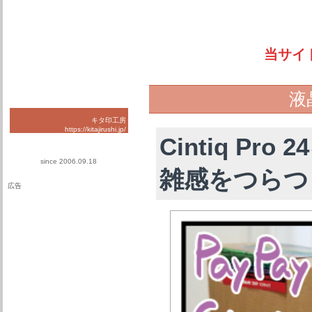
当サイ
液
キタ印工房
https://kitajirushi.jp/
Cintiq P
since 2006.09.18
雑感をつらつ
広告