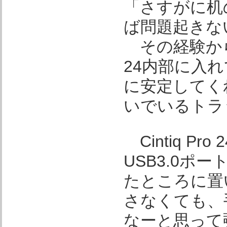
「さすがに机の
ば問題起きな
その経験から、今
24内部に入
に安定してくれ
いでいるトラ
Cintiq P
USB3.0
たところに置
さなくても、
なーと思って