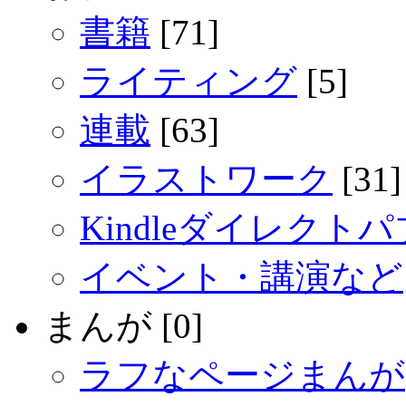
書籍
[71]
ライティング
[5]
連載
[63]
イラストワーク
[31]
Kindleダイレクト
イベント・講演など
まんが [0]
ラフなページまんが