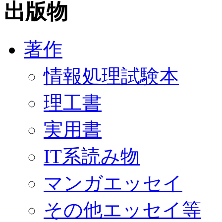
出版物
著作
情報処理試験本
理工書
実用書
IT系読み物
マンガエッセイ
その他エッセイ等