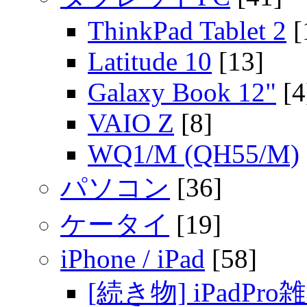
ThinkPad Tablet 2
[
Latitude 10
[13]
Galaxy Book 12"
[4
VAIO Z
[8]
WQ1/M (QH55/M)
パソコン
[36]
ケータイ
[19]
iPhone / iPad
[58]
[続き物] iPadPro