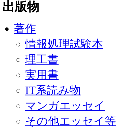
出版物
著作
情報処理試験本
理工書
実用書
IT系読み物
マンガエッセイ
その他エッセイ等