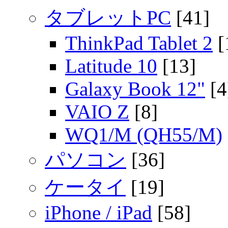
タブレットPC
[41]
ThinkPad Tablet 2
[
Latitude 10
[13]
Galaxy Book 12"
[4
VAIO Z
[8]
WQ1/M (QH55/M)
パソコン
[36]
ケータイ
[19]
iPhone / iPad
[58]