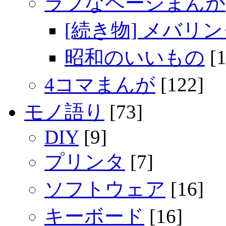
ラフなページまんが
[続き物] メバリ
昭和のいいもの
[1
4コマまんが
[122]
モノ語り
[73]
DIY
[9]
プリンタ
[7]
ソフトウェア
[16]
キーボード
[16]