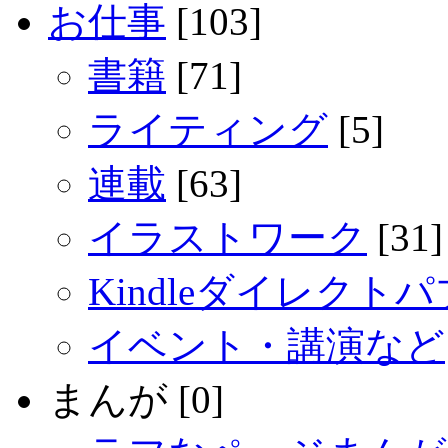
お仕事
[103]
書籍
[71]
ライティング
[5]
連載
[63]
イラストワーク
[31]
Kindleダイレクト
イベント・講演など
まんが [0]