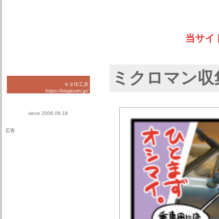
当サイ
ミクロマン収
キタ印工房
https://kitajirushi.jp/
since 2006.09.18
広告