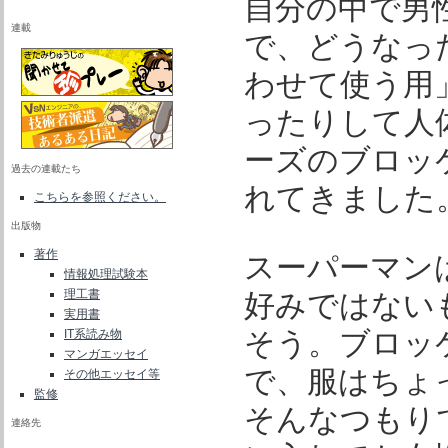
自分の中で男
連載
で、どうなっ
わせて使う用
ったりして人
ーズのブロッケ
過去の連載たち
れてきました
こちらを参照ください。
出版物
著作
スーパーマン
情報処理試験本
理工書
好みではない
実用書
そう。ブロッ
IT系読み物
マンガエッセイ
で、服はちょ
その他エッセイ等
監修
そんなつもり
連絡先