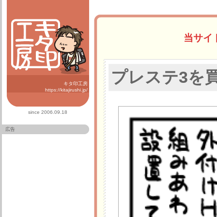
当サイ
プレステ3を
キタ印工房
https://kitajirushi.jp/
since 2006.09.18
広告