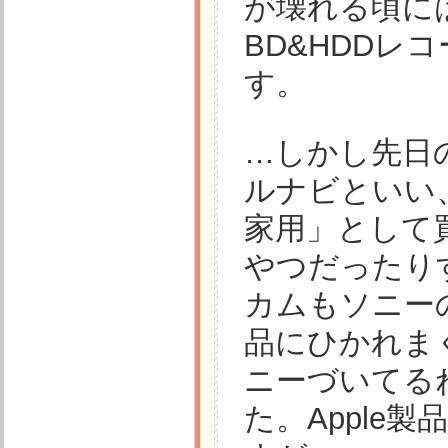
が壊れる頃に
BD&HDD
す。
…しかし先日の
ルナビといい
家用」として
やつだったり
カムもソニー
品にひかれま
ニーづいてる
た。Apple