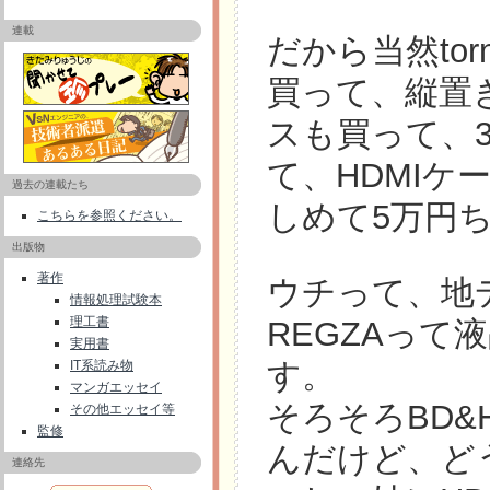
連載
だから当然to
買って、縦置
スも買って、3
て、HDMIケ
過去の連載たち
しめて5万円
こちらを参照ください。
出版物
著作
ウチって、地
情報処理試験本
理工書
REGZAっ
実用書
す。
IT系読み物
マンガエッセイ
そろそろBD
その他エッセイ等
監修
んだけど、ど
連絡先