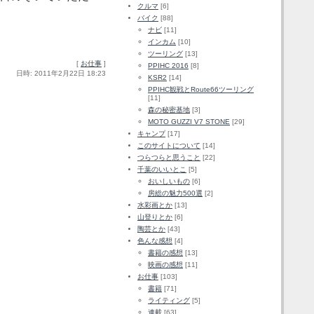
クルマ
[6]
バイク
[88]
ナビ
[11]
インカム
[10]
ツーリング
[13]
[
お仕事
]
PPIHC 2016
[8]
日時: 2011年2月22日 18:23
KSR2
[14]
PPIHC観戦とRoute66ツーリング
[11]
森の秘密基地
[3]
MOTO GUZZI V7 STONE
[29]
キャンプ
[17]
このサイトについて
[14]
つらつらと思うこと
[22]
千葉のいいとこ
[5]
おいしいもの
[6]
房総の魅力500選
[2]
水彩画とか
[13]
山登りとか
[6]
陶芸とか
[43]
色んな感想
[4]
書籍の感想
[13]
映画の感想
[11]
お仕事
[103]
書籍
[71]
ライティング
[5]
連載
[63]