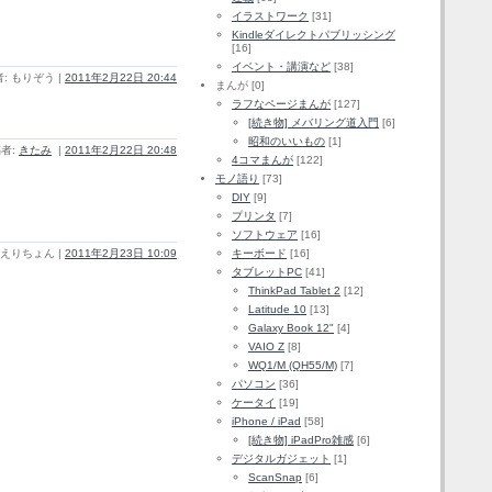
イラストワーク
[31]
Kindleダイレクトパブリッシング
[16]
イベント・講演など
[38]
: もりぞう |
2011年2月22日 20:44
まんが [0]
ラフなページまんが
[127]
[続き物] メバリング道入門
[6]
昭和のいいもの
[1]
者:
きたみ
|
2011年2月22日 20:48
4コマまんが
[122]
モノ語り
[73]
DIY
[9]
プリンタ
[7]
ソフトウェア
[16]
キーボード
[16]
 えりちょん |
2011年2月23日 10:09
タブレットPC
[41]
ThinkPad Tablet 2
[12]
Latitude 10
[13]
Galaxy Book 12"
[4]
VAIO Z
[8]
WQ1/M (QH55/M)
[7]
パソコン
[36]
ケータイ
[19]
iPhone / iPad
[58]
[続き物] iPadPro雑感
[6]
デジタルガジェット
[1]
ScanSnap
[6]