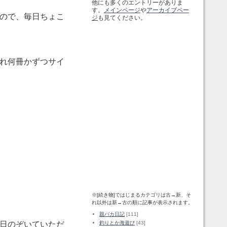
他にも多くのエントリーがありま
す。
メインページ
や
アーカイブペー
ので、毎日ちょこ
ジ
も見てください。
広告
れ何冊かずつサイ
カテゴリー
※[続き物]ではじまるカテゴリは古→新、そ
れ以外は新→古の順に記事が表示されます。
親バカ日記
[111]
釣りとか海遊び
[43]
日のぞいていただ