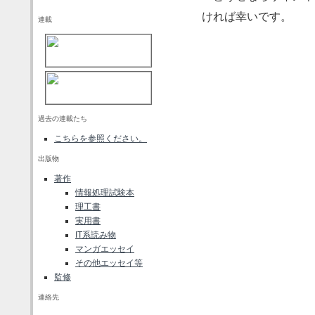
ければ幸いです。
連載
過去の連載たち
こちらを参照ください。
出版物
著作
情報処理試験本
理工書
実用書
IT系読み物
マンガエッセイ
その他エッセイ等
監修
連絡先
コメント (3)