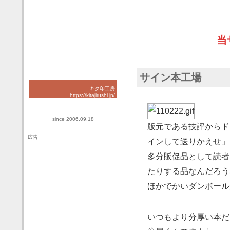
当
サイン本工場
キタ印工房
https://kitajirushi.jp/
since 2006.09.18
版元である技評からド
広告
インして送りかえせ」
多分販促品として読者
たりする品なんだろう
ほかでかいダンボール
いつもより分厚い本だ