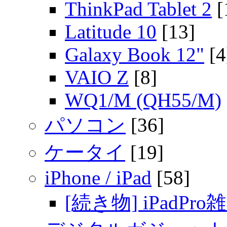
ThinkPad Tablet 2
[
Latitude 10
[13]
Galaxy Book 12"
[4
VAIO Z
[8]
WQ1/M (QH55/M)
パソコン
[36]
ケータイ
[19]
iPhone / iPad
[58]
[続き物] iPadPro