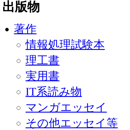
出版物
著作
情報処理試験本
理工書
実用書
IT系読み物
マンガエッセイ
その他エッセイ等