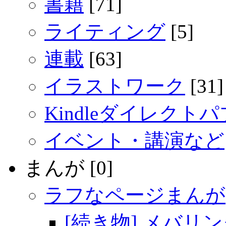
書籍
[71]
ライティング
[5]
連載
[63]
イラストワーク
[31]
Kindleダイレクト
イベント・講演など
まんが [0]
ラフなページまんが
[続き物] メバリ