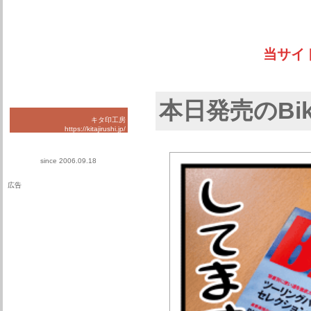
当サイ
本日発売のBik
キタ印工房
https://kitajirushi.jp/
since 2006.09.18
広告