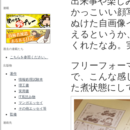
出来事や楽し
連載
かっこいい顔
ぬけた自画像
えるというか
くれたなあ。
過去の連載たち
こちらを参照ください。
フリーフォー
出版物
で、こんな感
著作
情報処理試験本
た煮状態にし
理工書
実用書
IT系読み物
マンガエッセイ
その他エッセイ等
監修
連絡先