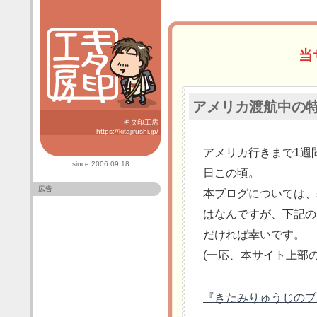
当
アメリカ渡航中の
キタ印工房
https://kitajirushi.jp/
アメリカ行きまで1週
since 2006.09.18
日この頃。
広告
本ブログについては、
はなんですが、下記の
だければ幸いです。
(一応、本サイト上部
『きたみりゅうじのブルルン