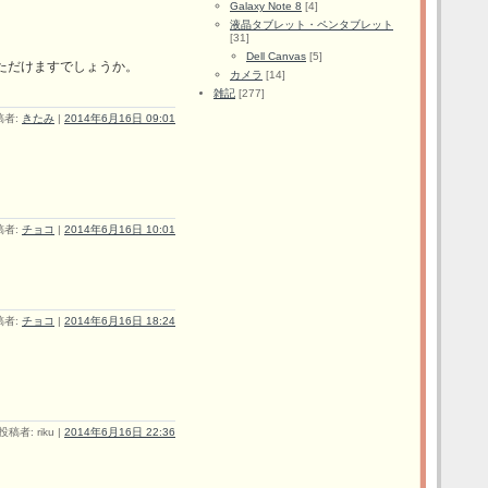
Galaxy Note 8
[4]
液晶タブレット・ペンタブレット
[31]
Dell Canvas
[5]
ただけますでしょうか。
カメラ
[14]
雑記
[277]
稿者:
きたみ
|
2014年6月16日 09:01
稿者:
チョコ
|
2014年6月16日 10:01
稿者:
チョコ
|
2014年6月16日 18:24
投稿者: riku |
2014年6月16日 22:36