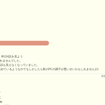
、昨日4話を見よう
れませんでした。
3話も見えなくなっていました。
読めているようなのでもしかしたら私のPCの調子が悪いせいかもしれませんが)
投
、
K
OK