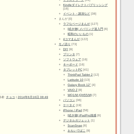
Kindleダイレクトパブリッシング
[16]
イベント・講演など
[38]
まんが [0]
ラフなページまんが
[127]
[続き物] メバリング道入門
[6]
昭和のいいもの
[1]
4コマまんが
[122]
モノ語り
[73]
DIY
[9]
プリンタ
[7]
ソフトウェア
[16]
キーボード
[16]
タブレットPC
[41]
ThinkPad Tablet 2
[12]
Latitude 10
[13]
Galaxy Book 12"
[4]
VAIO Z
[8]
WQ1/M (QH55/M)
[7]
稿者:
チョコ
|
2014年6月16日 08:49
パソコン
[36]
ケータイ
[19]
iPhone / iPad
[58]
[続き物] iPadPro雑感
[6]
デジタルガジェット
[1]
ScanSnap
[6]
おもいでばこ
[9]