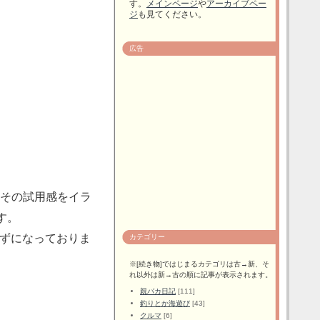
す。
メインページ
や
アーカイブペー
ジ
も見てください。
広告
も、その試用感をイラ
す。
ずになっておりま
カテゴリー
※[続き物]ではじまるカテゴリは古→新、そ
れ以外は新→古の順に記事が表示されます。
親バカ日記
[111]
釣りとか海遊び
[43]
クルマ
[6]