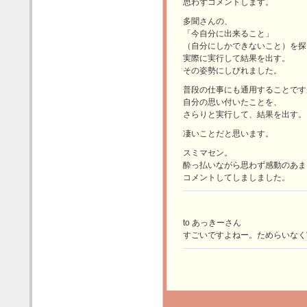
思わずコメントします。
多聞さんの、
「今自分に出来ること」
（自分にしかできないこと）を探
実際に実行して結果を出す。
その姿勢にしびれました。
普段の仕事にも通用することです
自分の思い付いたことを、
さらりと実行して、結果を出す。
凄いことだと思います。
スミマセン。
酔っ払いながら思わず感動のあま
コメントしてしましました。
to あっきーさん
すごいですよねー。ためらいなく実