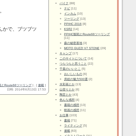
バイク
[88]
ナビ
[11]
。
インカム
[10]
ツーリング
[13]
PPIHC 2016
[8]
んかで、ブツブツ
KSR2
[14]
PPIHC観戦とRoute66ツーリング
[11]
森の秘密基地
[3]
MOTO GUZZI V7 STONE
[29]
キャンプ
[17]
このサイトについて
[14]
つらつらと思うこと
[22]
千葉のいいとこ
[5]
おいしいもの
[6]
房総の魅力500選
[2]
水彩画とか
[13]
戦とRoute66ツーリング
] , [
連載
]
山登りとか
[6]
日時: 2014年6月13日 17:53
陶芸とか
[43]
色んな感想
[4]
書籍の感想
[13]
映画の感想
[11]
お仕事
[103]
書籍
[71]
ライティング
[5]
連載
[63]
イラストワーク
[31]