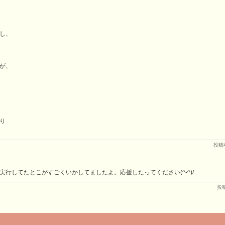
し、
が、
り
投稿
行してたとこがすごくいかしてましたよ。応援したってください(^-^)/
投