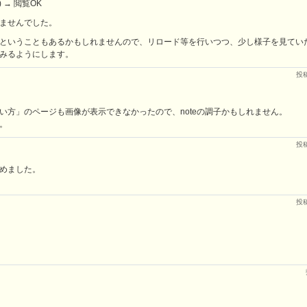
回線) → 閲覧OK
ませんでした。
ったということもあるかもしれませんので、リロード等を行いつつ、少し様子を見てい
みるようにします。
投
使い方」のページも画像が表示できなかったので、noteの調子かもしれません。
。
投
めました。
投
、