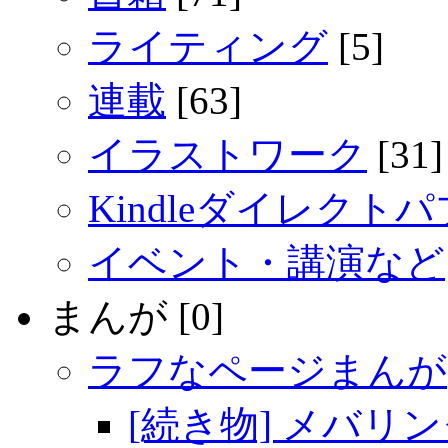
ライティング
[5]
連載
[63]
イラストワーク
[31]
Kindleダイレクト
イベント・講演など
まんが [0]
ラフなページまんが
[続き物] メバリ