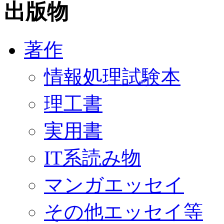
出版物
著作
情報処理試験本
理工書
実用書
IT系読み物
マンガエッセイ
その他エッセイ等