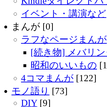
Kindleダイレクト
イベント・講演など
まんが [0]
ラフなページまんが
[続き物] メバリ
昭和のいいもの
[1
4コマまんが
[122]
モノ語り
[73]
DIY
[9]