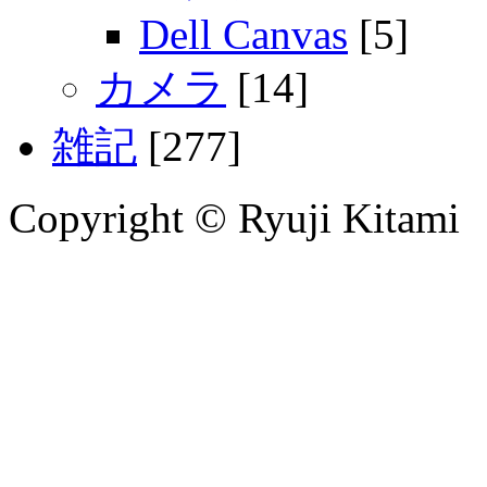
Dell Canvas
[5]
カメラ
[14]
雑記
[277]
Copyright © Ryuji Kitami