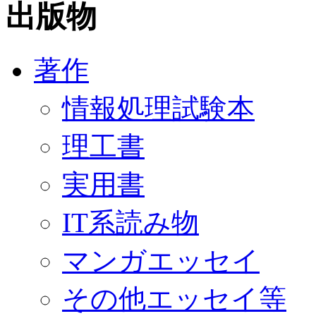
出版物
著作
情報処理試験本
理工書
実用書
IT系読み物
マンガエッセイ
その他エッセイ等