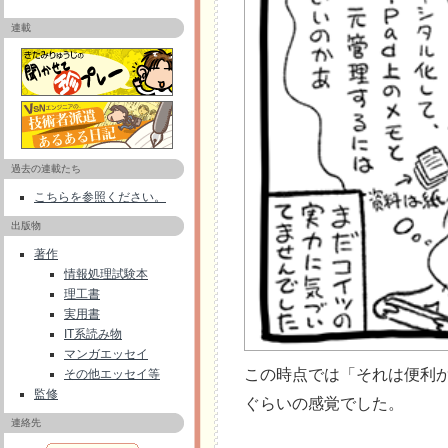
連載
過去の連載たち
こちらを参照ください。
出版物
著作
情報処理試験本
理工書
実用書
IT系読み物
マンガエッセイ
この時点では「それは便利
その他エッセイ等
監修
ぐらいの感覚でした。
連絡先