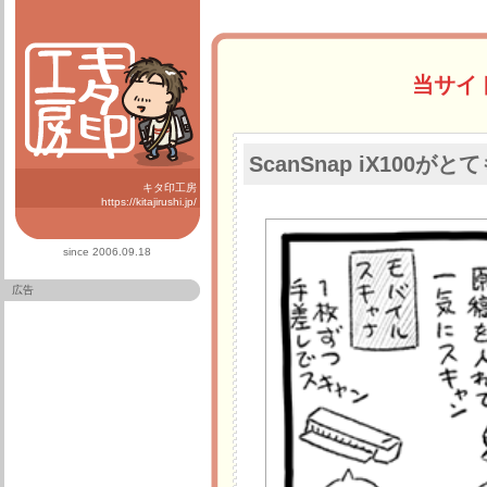
当サイ
ScanSnap iX100が
キタ印工房
https://kitajirushi.jp/
since 2006.09.18
広告