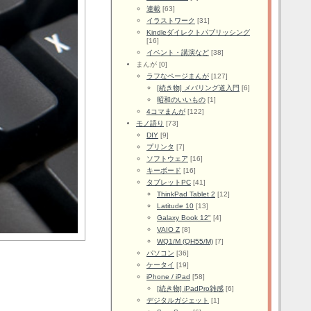
連載
[63]
イラストワーク
[31]
Kindleダイレクトパブリッシング
[16]
イベント・講演など
[38]
まんが [0]
ラフなページまんが
[127]
[続き物] メバリング道入門
[6]
昭和のいいもの
[1]
4コマまんが
[122]
モノ語り
[73]
DIY
[9]
プリンタ
[7]
ソフトウェア
[16]
キーボード
[16]
タブレットPC
[41]
ThinkPad Tablet 2
[12]
Latitude 10
[13]
Galaxy Book 12"
[4]
VAIO Z
[8]
WQ1/M (QH55/M)
[7]
パソコン
[36]
ケータイ
[19]
iPhone / iPad
[58]
[続き物] iPadPro雑感
[6]
デジタルガジェット
[1]