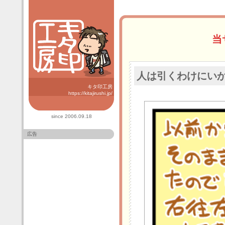
当
人は引くわけにい
キタ印工房
https://kitajirushi.jp/
since 2006.09.18
広告