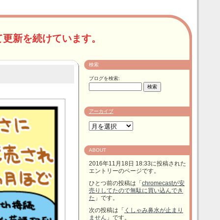
て更新を続けています。
検索
ブログを検索:
アーカイブ
ABOUT
2016年11月18日 18:33に投稿された
エントリーのページです。
ひとつ前の投稿は「
chromecastが安
売りしてたので無駄に買い込んでき
た
」です。
次の投稿は「
くしゃみ鼻水が止まり
ません
」です。