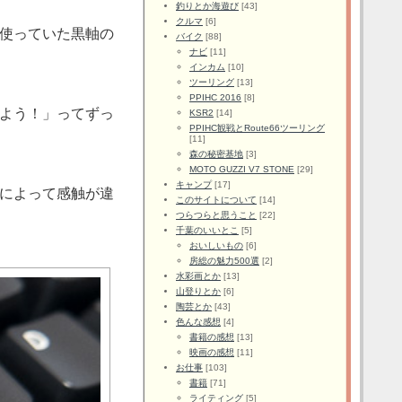
釣りとか海遊び
[43]
クルマ
[6]
使っていた黒軸の
バイク
[88]
ナビ
[11]
インカム
[10]
ツーリング
[13]
PPIHC 2016
[8]
よう！」ってずっ
KSR2
[14]
PPIHC観戦とRoute66ツーリング
[11]
森の秘密基地
[3]
MOTO GUZZI V7 STONE
[29]
キャンプ
[17]
によって感触が違
このサイトについて
[14]
つらつらと思うこと
[22]
千葉のいいとこ
[5]
おいしいもの
[6]
房総の魅力500選
[2]
水彩画とか
[13]
山登りとか
[6]
陶芸とか
[43]
色んな感想
[4]
書籍の感想
[13]
映画の感想
[11]
お仕事
[103]
書籍
[71]
ライティング
[5]