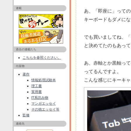
連載
あ、「即座に」っての
キーボードもダメにな
でも買いましてね、「
と決めてたのもあって
過去の連載たち
こちらを参照ください。
あ、赤軸とか黒軸って
出版物
ってるんですよ。
著作
こんな感じにキーキャ
情報処理試験本
理工書
実用書
IT系読み物
マンガエッセイ
その他エッセイ等
監修
連絡先