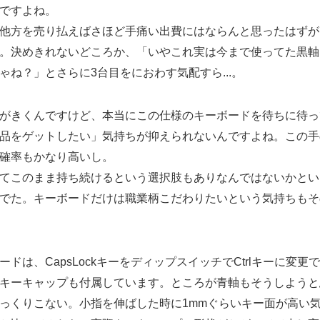
ですよね。
他方を売り払えばさほど手痛い出費にはならんと思ったはずが
。決めきれないどころか、「いやこれ実は今まで使ってた黒軸
ゃね？」とさらに3台目をにおわす気配すら...。
がきくんですけど、本当にこの仕様のキーボードを待ちに待っ
品をゲットしたい」気持ちが抑えられないんですよね。この手
確率もかなり高いし。
てこのまま持ち続けるという選択肢もありなんではないかとい
でた。キーボードだけは職業柄こだわりたいという気持ちもそ
ドは、CapsLockキーをディップスイッチでCtrlキーに変
キーキャップも付属しています。ところが青軸もそうしようと
っくりこない。小指を伸ばした時に1mmぐらいキー面が高い