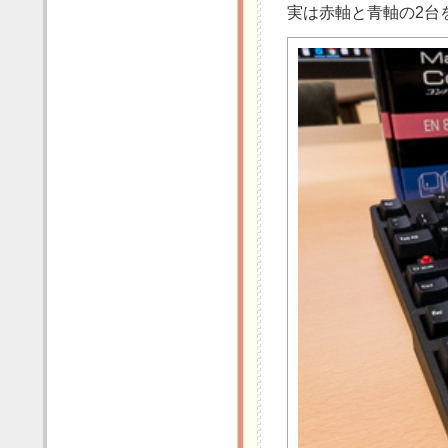
実は赤軸と青軸の2台を