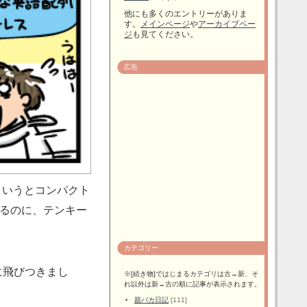
他にも多くのエントリーがありま
す。
メインページ
や
アーカイブペー
ジ
も見てください。
広告
接続というとコンパクト
るのに、テンキー
カテゴリー
に飛びつきまし
※[続き物]ではじまるカテゴリは古→新、そ
れ以外は新→古の順に記事が表示されます。
親バカ日記
[111]