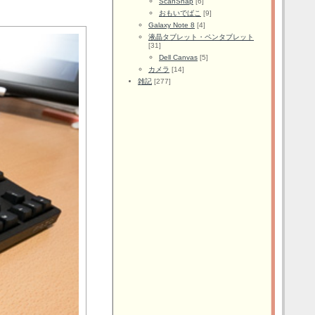
ScanSnap
[6]
おもいでばこ
[9]
Galaxy Note 8
[4]
液晶タブレット・ペンタブレット
[31]
Dell Canvas
[5]
カメラ
[14]
雑記
[277]