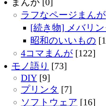
まんが [0]
ラフなページまんが
[続き物] メバリ
昭和のいいもの
[1
4コマまんが
[122]
モノ語り
[73]
DIY
[9]
プリンタ
[7]
ソフトウェア
[16]