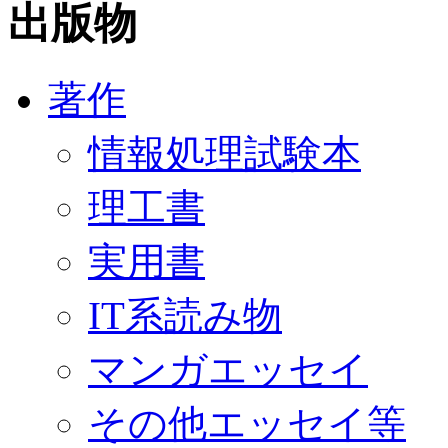
出版物
著作
情報処理試験本
理工書
実用書
IT系読み物
マンガエッセイ
その他エッセイ等