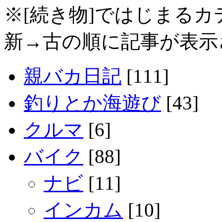
※[続き物]ではじまる
新→古の順に記事が表示
親バカ日記
[111]
釣りとか海遊び
[43]
クルマ
[6]
バイク
[88]
ナビ
[11]
インカム
[10]