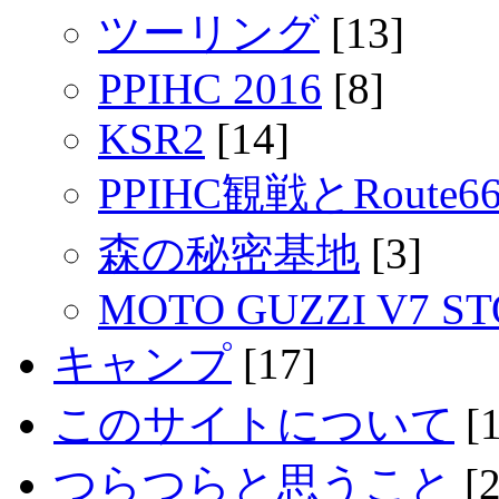
ツーリング
[13]
PPIHC 2016
[8]
KSR2
[14]
PPIHC観戦とRout
森の秘密基地
[3]
MOTO GUZZI V7 S
キャンプ
[17]
このサイトについて
[1
つらつらと思うこと
[2