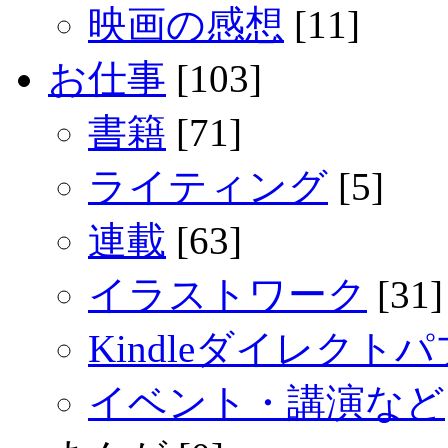
映画の感想
[11]
お仕事
[103]
書籍
[71]
ライティング
[5]
連載
[63]
イラストワーク
[31]
Kindleダイレクト
イベント・講演など