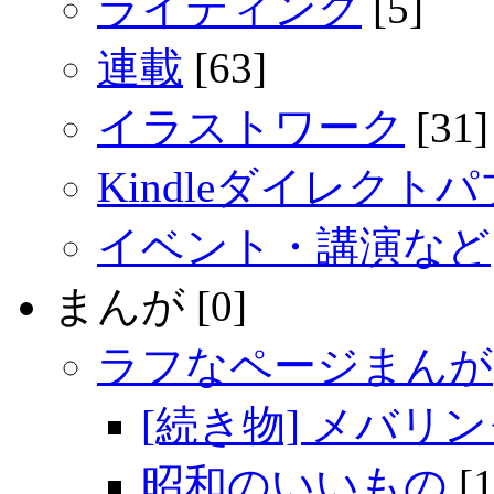
ライティング
[5]
連載
[63]
イラストワーク
[31]
Kindleダイレクト
イベント・講演など
まんが [0]
ラフなページまんが
[続き物] メバリ
昭和のいいもの
[1