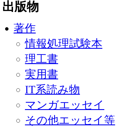
出版物
著作
情報処理試験本
理工書
実用書
IT系読み物
マンガエッセイ
その他エッセイ等