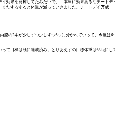
イ効果を発揮してたみたいで、「本当に効果あるなチートデイ
、またするすると体重が減っていきました。チートデイ万歳！
両脇の2本が少しずつ少しずつ6つに分かれていって、今度は6
って目標は既に達成済み。とりあえずの目標体重は68kgにし