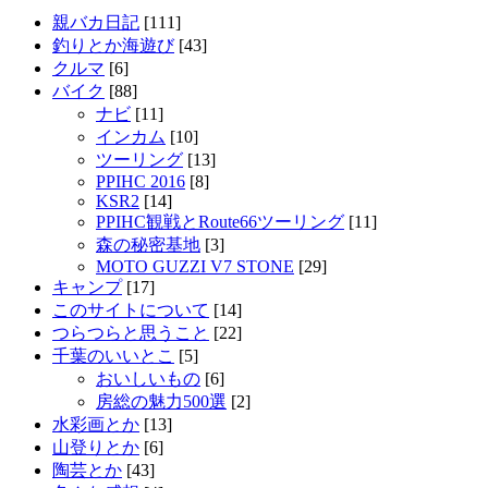
親バカ日記
[111]
釣りとか海遊び
[43]
クルマ
[6]
バイク
[88]
ナビ
[11]
インカム
[10]
ツーリング
[13]
PPIHC 2016
[8]
KSR2
[14]
PPIHC観戦とRoute66ツーリング
[11]
森の秘密基地
[3]
MOTO GUZZI V7 STONE
[29]
キャンプ
[17]
このサイトについて
[14]
つらつらと思うこと
[22]
千葉のいいとこ
[5]
おいしいもの
[6]
房総の魅力500選
[2]
水彩画とか
[13]
山登りとか
[6]
陶芸とか
[43]