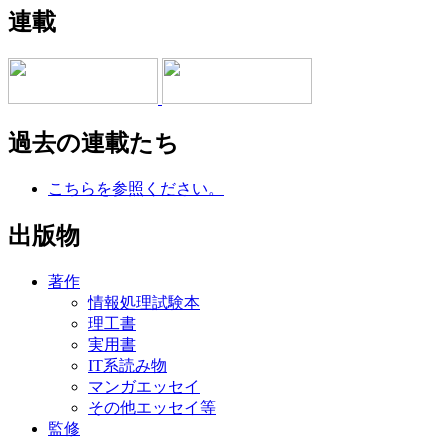
連載
過去の連載たち
こちらを参照ください。
出版物
著作
情報処理試験本
理工書
実用書
IT系読み物
マンガエッセイ
その他エッセイ等
監修