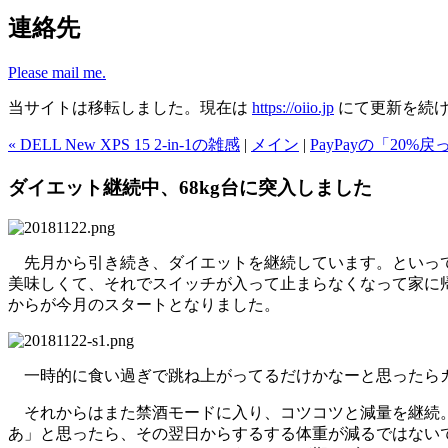
連絡先
Please mail me.
当サイトは移転しました。現在は
https://oiio.jp
にて更新を続
« DELL New XPS 15 2-in-1の雑感
|
メイン
|
PayPayの「20%
ダイエット継続中、68kg台に突入しました
先月から引き続き、ダイエットを継続しています。といっ
美味しくて、それでスイッチが入って止まらなくなって家に
からが今月のスタートとなりました。
一時的に食い過ぎで跳ね上がってるだけかなーと思ったらガ
それからはまた禁酒モードに入り、コツコツと減量を継続。
あ」と思ったら、その翌日からするする体重が減るではない