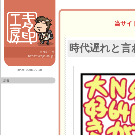
当サイ
時代遅れと言
キタ印工房
https://kitajirushi.jp/
since 2006.09.18
広告