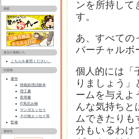
ンを所持して
連載
す。
あ、すべての
バーチャルボ
過去の連載たち
こちらを参照ください。
個人的には「
出版物
著作
りましょう」
情報処理試験本
理工書
ームを与えよ
実用書
んな気持ちと
IT系読み物
マンガエッセイ
ムできたりも
その他エッセイ等
監修
分もいるわけ
連絡先