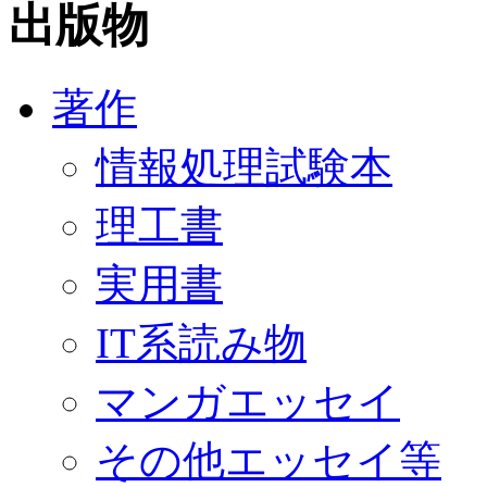
出版物
著作
情報処理試験本
理工書
実用書
IT系読み物
マンガエッセイ
その他エッセイ等