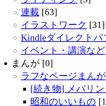
連載
[63]
イラストワーク
[31]
Kindleダイレクト
イベント・講演など
まんが [0]
ラフなページまんが
[続き物] メバリ
昭和のいいもの
[1