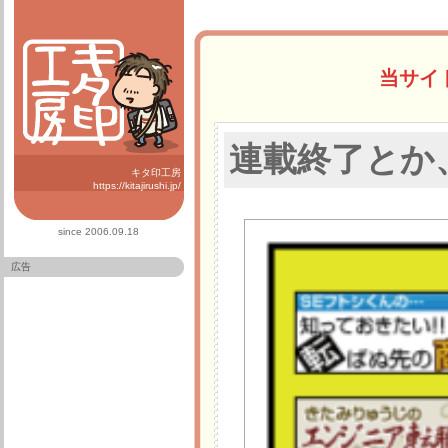
当サイ
連載終了とか
キタ印工房
https://kitajirushi.jp/
since 2006.09.18
広告