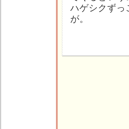
ハゲシクずっ
が。