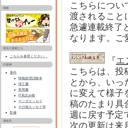
こちらについ
連載
渡されること
急遽連載終了
なります。ご
過去の連載たち
こちらを参照ください。
『
エ
出版物
こちらは、投
著作
情報処理試験本
とから、いっ
理工書
実用書
に変えて様子
IT系読み物
稿のたまり具
マンガエッセイ
その他エッセイ等
週に戻す予定
監修
連絡先
次の更新は来