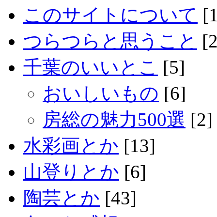
このサイトについて
[1
つらつらと思うこと
[2
千葉のいいとこ
[5]
おいしいもの
[6]
房総の魅力500選
[2]
水彩画とか
[13]
山登りとか
[6]
陶芸とか
[43]