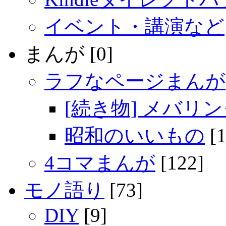
イベント・講演など
まんが [0]
ラフなページまんが
[続き物] メバリ
昭和のいいもの
[1
4コマまんが
[122]
モノ語り
[73]
DIY
[9]