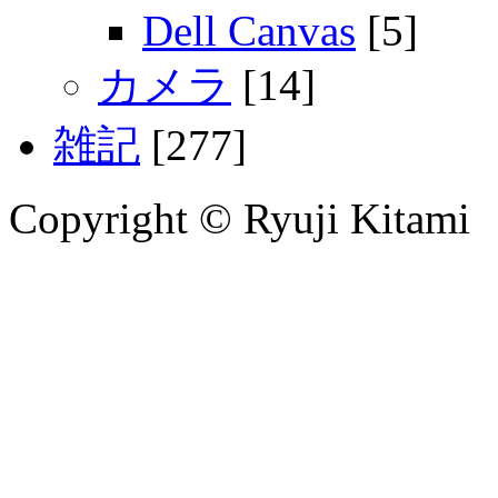
Dell Canvas
[5]
カメラ
[14]
雑記
[277]
Copyright © Ryuji Kitami