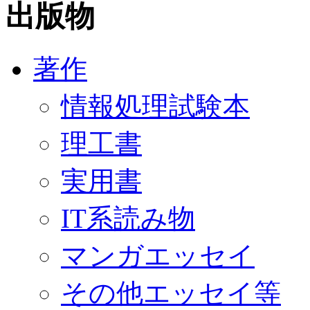
出版物
著作
情報処理試験本
理工書
実用書
IT系読み物
マンガエッセイ
その他エッセイ等