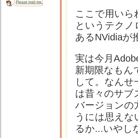
Please mail me.
ここで用いら
というテクノ
あるNVidi
実は今月Ado
新期限なもん
して。なんせ一番
は昔々のサブ
バージョンの
うには思えな
るか...いや