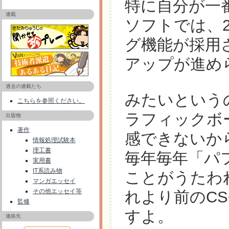
特に自分が一番利用
連載
ソフトでは、2
グ機能が採用さ
アップが進めら
過去の連載たち
みたいという
こちらを参照ください。
ラフィックボ
出版物
著作
感できないか
情報処理試験本
理工書
毎年毎年「パ
実用書
IT系読み物
ことがうたわ
マンガエッセイ
その他エッセイ等
れより前のC
監修
すよ。
連絡先