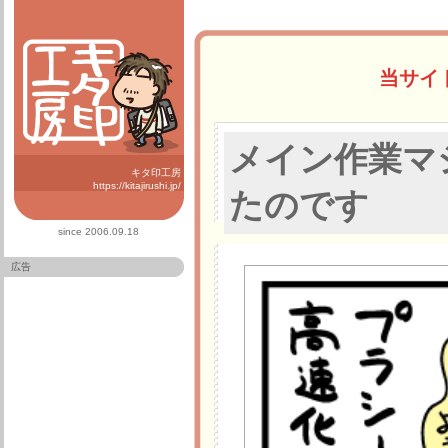
当サイ
メイン作業マ
キタ印工房
https://kitajirushi.jp/
たのです
since 2006.09.18
広告