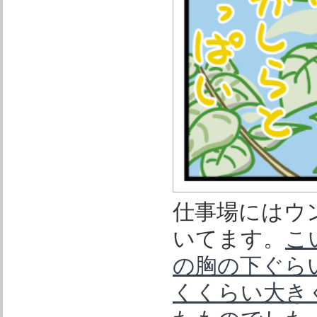
仕事場にはウ
いてます。
こ
の胸の下ぐら
くくらい大き