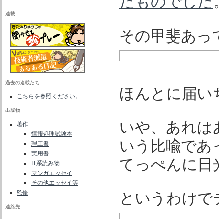
たものでした
連載
その甲斐あって
過去の連載たち
ほんとに届い
こちらを参照ください。
出版物
いや、あれは
著作
情報処理試験本
いう比喩であ
理工書
実用書
てっぺんに日
IT系読み物
マンガエッセイ
その他エッセイ等
監修
というわけで
連絡先