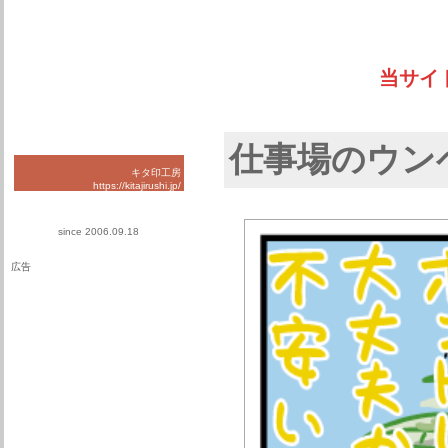
当サイ
仕事場のウン
キタ印工房
https://kitajirushi.jp/
since 2006.09.18
広告