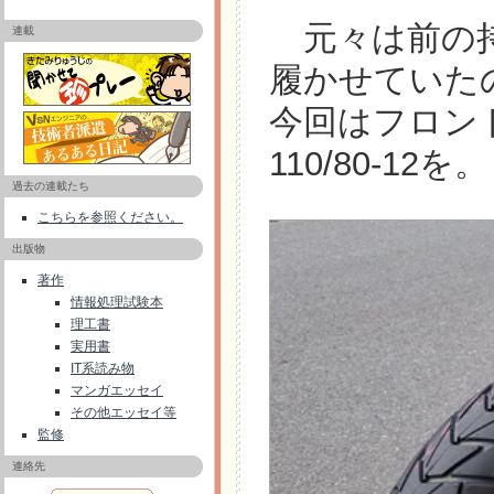
元々は前の持
連載
履かせていた
今回はフロントにB
110/80-12を。
過去の連載たち
こちらを参照ください。
出版物
著作
情報処理試験本
理工書
実用書
IT系読み物
マンガエッセイ
その他エッセイ等
監修
連絡先