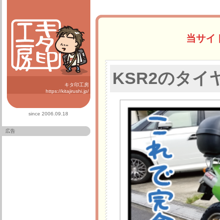
当サイ
KSR2のタ
キタ印工房
https://kitajirushi.jp/
since 2006.09.18
広告