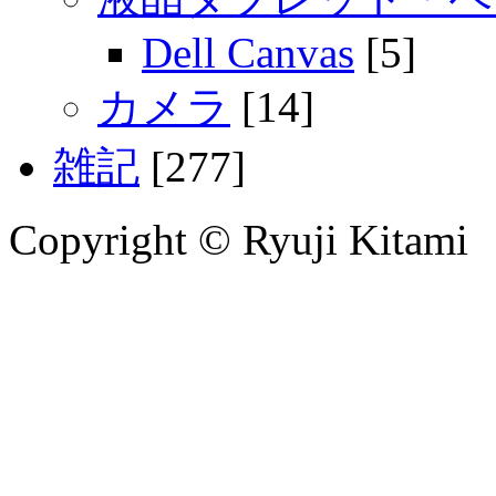
Dell Canvas
[5]
カメラ
[14]
雑記
[277]
Copyright © Ryuji Kitami