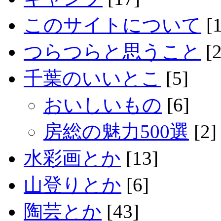
このサイトについて
[1
つらつらと思うこと
[2
千葉のいいとこ
[5]
おいしいもの
[6]
房総の魅力500選
[2]
水彩画とか
[13]
山登りとか
[6]
陶芸とか
[43]