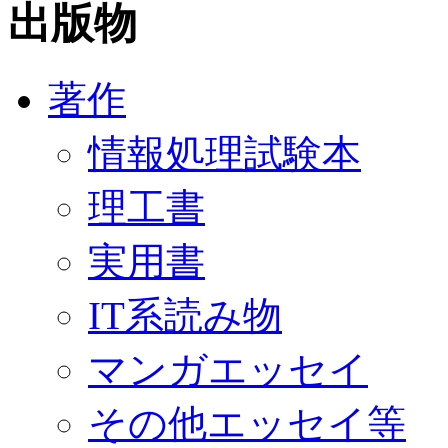
出版物
著作
情報処理試験本
理工書
実用書
IT系読み物
マンガエッセイ
その他エッセイ等