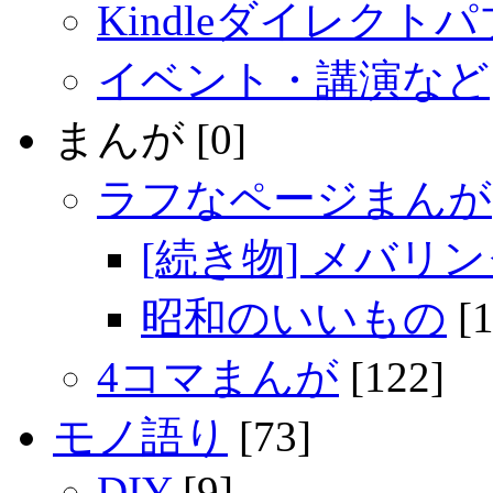
Kindleダイレクト
イベント・講演など
まんが [0]
ラフなページまんが
[続き物] メバリ
昭和のいいもの
[1
4コマまんが
[122]
モノ語り
[73]
DIY
[9]