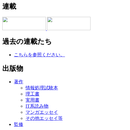
連載
過去の連載たち
こちらを参照ください。
出版物
著作
情報処理試験本
理工書
実用書
IT系読み物
マンガエッセイ
その他エッセイ等
監修